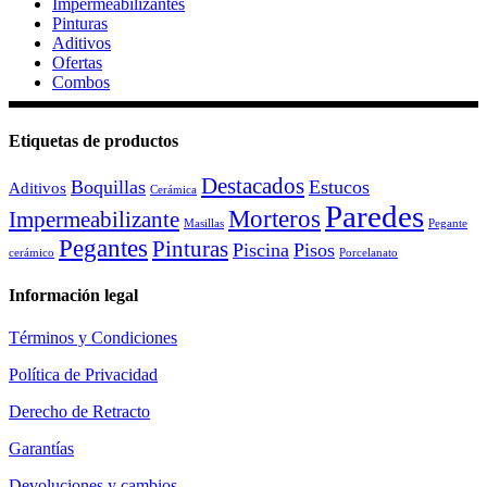
Impermeabilizantes
Pinturas
Aditivos
Ofertas
Combos
Etiquetas de productos
Destacados
Boquillas
Estucos
Aditivos
Cerámica
Paredes
Morteros
Impermeabilizante
Masillas
Pegante
Pegantes
Pinturas
Piscina
Pisos
cerámico
Porcelanato
Información legal
Términos y Condiciones
Política de Privacidad
Derecho de Retracto
Garantías
Devoluciones y cambios