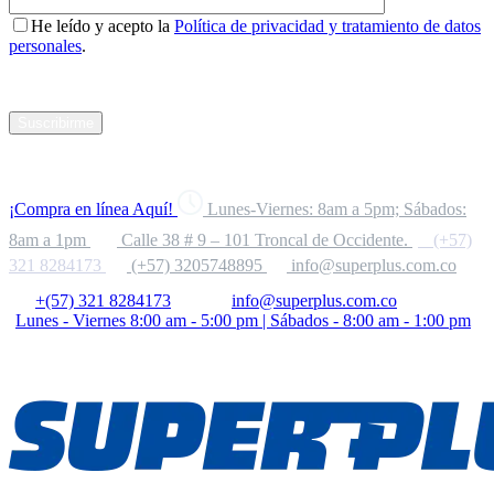
He leído y acepto la
Política de privacidad y tratamiento de datos
personales
.
Suscribirme
¡Compra en línea Aquí!
Lunes-Viernes: 8am a 5pm; Sábados:
8am a 1pm
Calle 38 # 9 – 101 Troncal de Occidente.
(+57)
321 8284173
(+57) 3205748895
info@superplus.com.co
+(57) 321 8284173
info@superplus.com.co
Lunes - Viernes 8:00 am - 5:00 pm | Sábados - 8:00 am - 1:00 pm