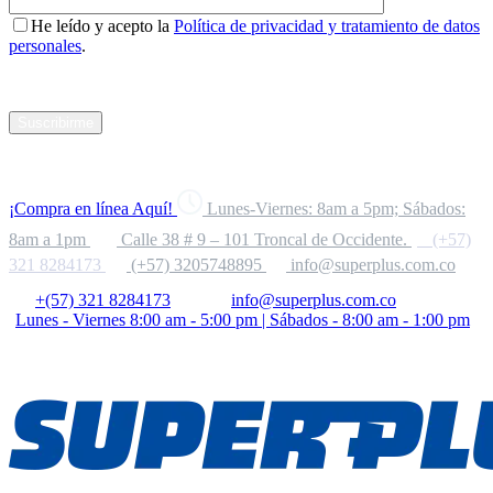
He leído y acepto la
Política de privacidad y tratamiento de datos
personales
.
Suscribirme
¡Compra en línea Aquí!
Lunes-Viernes: 8am a 5pm; Sábados:
8am a 1pm
Calle 38 # 9 – 101 Troncal de Occidente.
(+57)
321 8284173
(+57) 3205748895
info@superplus.com.co
+(57) 321 8284173
info@superplus.com.co
Lunes - Viernes 8:00 am - 5:00 pm | Sábados - 8:00 am - 1:00 pm