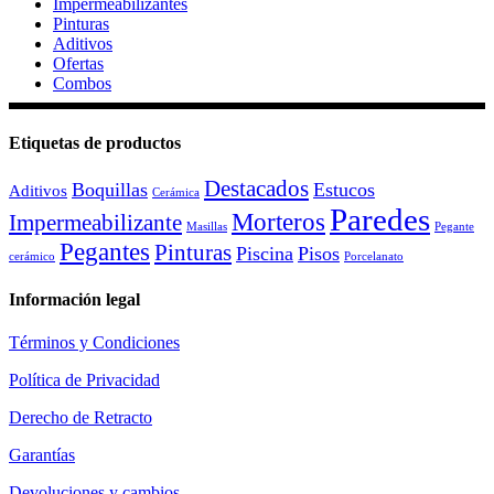
Impermeabilizantes
Pinturas
Aditivos
Ofertas
Combos
Etiquetas de productos
Destacados
Boquillas
Estucos
Aditivos
Cerámica
Paredes
Morteros
Impermeabilizante
Masillas
Pegante
Pegantes
Pinturas
Piscina
Pisos
cerámico
Porcelanato
Información legal
Términos y Condiciones
Política de Privacidad
Derecho de Retracto
Garantías
Devoluciones y cambios