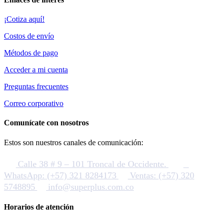
¡Cotiza aquí!
Costos de envío
Métodos de pago
Acceder a mi cuenta
Preguntas frecuentes
Correo corporativo
Comunícate con nosotros
Estos son nuestros canales de comunicación:
Calle 38 # 9 – 101 Troncal de Occidente.
WhatsApp: (+57) 321 8284173
Ventas: (+57) 320
5748895
info@superplus.com.co
Horarios de atención