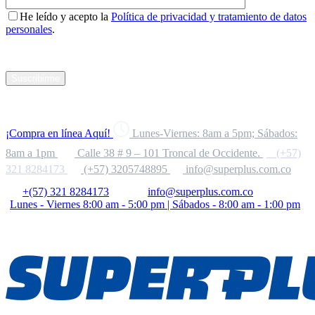
He leído y acepto la
Política de privacidad y tratamiento de datos
personales
.
Suscribirme
¡Compra en línea Aquí!
Lunes-Viernes: 8am a 5pm; Sábados:
8am a 1pm
Calle 38 # 9 – 101 Troncal de Occidente.
(+57)
321 8284173
(+57) 3205748895
info@superplus.com.co
+(57) 321 8284173
info@superplus.com.co
Lunes - Viernes 8:00 am - 5:00 pm | Sábados - 8:00 am - 1:00 pm