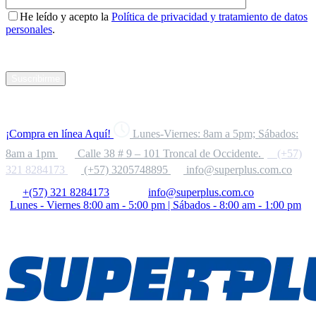
He leído y acepto la
Política de privacidad y tratamiento de datos
personales
.
Suscribirme
¡Compra en línea Aquí!
Lunes-Viernes: 8am a 5pm; Sábados:
8am a 1pm
Calle 38 # 9 – 101 Troncal de Occidente.
(+57)
321 8284173
(+57) 3205748895
info@superplus.com.co
+(57) 321 8284173
info@superplus.com.co
Lunes - Viernes 8:00 am - 5:00 pm | Sábados - 8:00 am - 1:00 pm