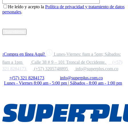
He leído y acepto la
Política de privacidad y tratamiento de datos
personales
.
Suscribirme
¡Compra en línea Aquí!
Lunes-Viernes: 8am a 5pm; Sábados:
8am a 1pm
Calle 38 # 9 – 101 Troncal de Occidente.
(+57)
321 8284173
(+57) 3205748895
info@superplus.com.co
+(57) 321 8284173
info@superplus.com.co
Lunes - Viernes 8:00 am - 5:00 pm | Sábados - 8:00 am - 1:00 pm