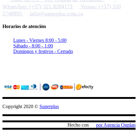
WhatsApp: (+57) 321 8284173
Ventas: (+57) 320
5748895
info@superplus.com.co
Horarios de atención
Lunes - Viernes 8:00 - 5:00
Sábado - 8:00 - 1:00
Domingos y festivos - Cerrado
Sitio seguro con criptografia (SSL)
Pagos confiables con PayU / Wompi
Copyright 2020 ©
Superplus
Hecho con
por Agencia Onplan