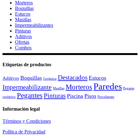
Morteros
Boquillas
Estucos
Masillas
Impermeabilizantes
Pinturas
Aditivos
Ofertas
Combos
Etiquetas de productos
Destacados
Boquillas
Estucos
Aditivos
Cerámica
Paredes
Morteros
Impermeabilizante
Masillas
Pegante
Pegantes
Pinturas
Piscina
Pisos
cerámico
Porcelanato
Información legal
Términos y Condiciones
Política de Privacidad