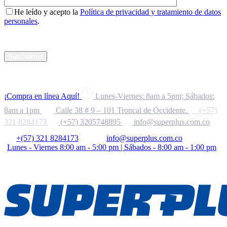
He leído y acepto la
Política de privacidad y tratamiento de datos
personales
.
Suscribirme
¡Compra en línea Aquí!
Lunes-Viernes: 8am a 5pm; Sábados:
8am a 1pm
Calle 38 # 9 – 101 Troncal de Occidente.
(+57)
321 8284173
(+57) 3205748895
info@superplus.com.co
+(57) 321 8284173
info@superplus.com.co
Lunes - Viernes 8:00 am - 5:00 pm | Sábados - 8:00 am - 1:00 pm