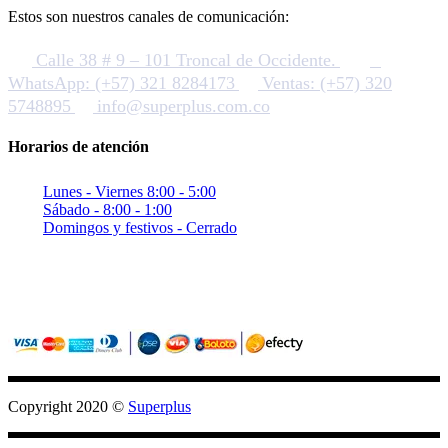
Estos son nuestros canales de comunicación:
Calle 38 # 9 – 101 Troncal de Occidente.
WhatsApp: (+57) 321 8284173
Ventas: (+57) 320
5748895
info@superplus.com.co
Horarios de atención
Lunes - Viernes 8:00 - 5:00
Sábado - 8:00 - 1:00
Domingos y festivos - Cerrado
Sitio seguro con criptografia (SSL)
Pagos confiables con PayU / Wompi
Copyright 2020 ©
Superplus