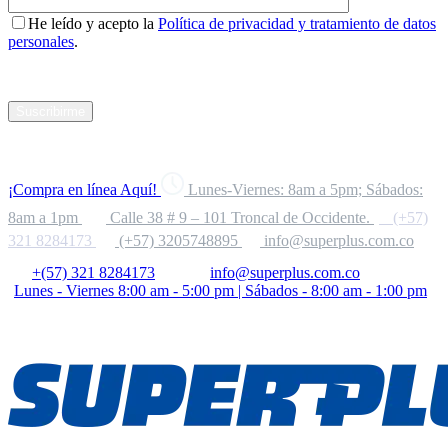
He leído y acepto la
Política de privacidad y tratamiento de datos
personales
.
Suscribirme
¡Compra en línea Aquí!
Lunes-Viernes: 8am a 5pm; Sábados:
8am a 1pm
Calle 38 # 9 – 101 Troncal de Occidente.
(+57)
321 8284173
(+57) 3205748895
info@superplus.com.co
+(57) 321 8284173
info@superplus.com.co
Lunes - Viernes 8:00 am - 5:00 pm | Sábados - 8:00 am - 1:00 pm