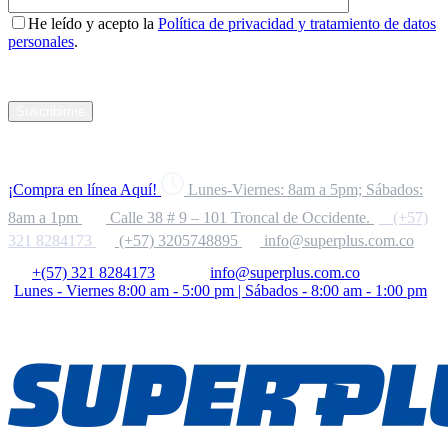
He leído y acepto la
Política de privacidad y tratamiento de datos
personales
.
Suscribirme
¡Compra en línea Aquí!
Lunes-Viernes: 8am a 5pm; Sábados:
8am a 1pm
Calle 38 # 9 – 101 Troncal de Occidente.
(+57)
321 8284173
(+57) 3205748895
info@superplus.com.co
+(57) 321 8284173
info@superplus.com.co
Lunes - Viernes 8:00 am - 5:00 pm | Sábados - 8:00 am - 1:00 pm