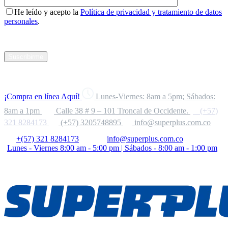
He leído y acepto la
Política de privacidad y tratamiento de datos
personales
.
Suscribirme
¡Compra en línea Aquí!
Lunes-Viernes: 8am a 5pm; Sábados:
8am a 1pm
Calle 38 # 9 – 101 Troncal de Occidente.
(+57)
321 8284173
(+57) 3205748895
info@superplus.com.co
+(57) 321 8284173
info@superplus.com.co
Lunes - Viernes 8:00 am - 5:00 pm | Sábados - 8:00 am - 1:00 pm