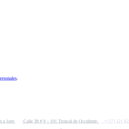
personales
.
m a 1pm
Calle 38 # 9 – 101 Troncal de Occidente.
(+57) 321 8