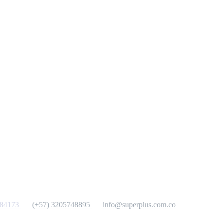
284173
(+57) 3205748895
info@superplus.com.co