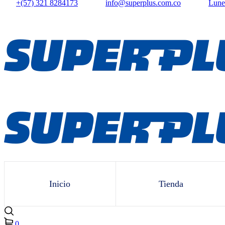
+(57) 321 8284173
info@superplus.com.co
Lunes
Inicio
Tienda
0