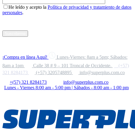
He leído y acepto la
Política de privacidad y tratamiento de datos
personales
.
Suscribirme
¡Compra en línea Aquí!
Lunes-Viernes: 8am a 5pm; Sábados:
8am a 1pm
Calle 38 # 9 – 101 Troncal de Occidente.
(+57)
321 8284173
(+57) 3205748895
info@superplus.com.co
+(57) 321 8284173
info@superplus.com.co
Lunes - Viernes 8:00 am - 5:00 pm | Sábados - 8:00 am - 1:00 pm