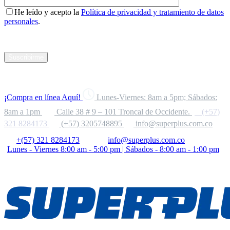
He leído y acepto la
Política de privacidad y tratamiento de datos
personales
.
Suscribirme
¡Compra en línea Aquí!
Lunes-Viernes: 8am a 5pm; Sábados:
8am a 1pm
Calle 38 # 9 – 101 Troncal de Occidente.
(+57)
321 8284173
(+57) 3205748895
info@superplus.com.co
+(57) 321 8284173
info@superplus.com.co
Lunes - Viernes 8:00 am - 5:00 pm | Sábados - 8:00 am - 1:00 pm