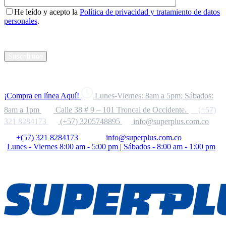
He leído y acepto la
Política de privacidad y tratamiento de datos
personales
.
Suscribirme
¡Compra en línea Aquí!
Lunes-Viernes: 8am a 5pm; Sábados:
8am a 1pm
Calle 38 # 9 – 101 Troncal de Occidente.
(+57)
321 8284173
(+57) 3205748895
info@superplus.com.co
+(57) 321 8284173
info@superplus.com.co
Lunes - Viernes 8:00 am - 5:00 pm | Sábados - 8:00 am - 1:00 pm