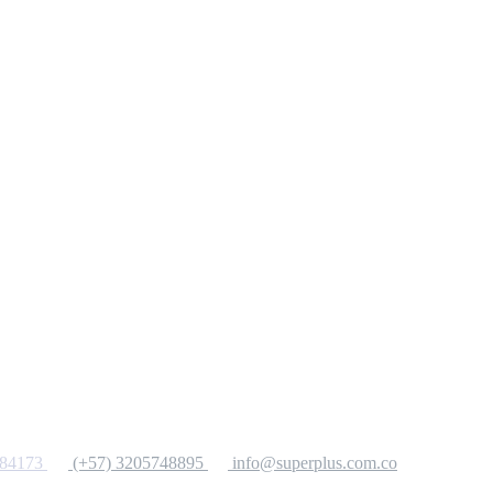
284173
(+57) 3205748895
info@superplus.com.co