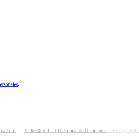
personales
.
m a 1pm
Calle 38 # 9 – 101 Troncal de Occidente.
(+57) 321 8