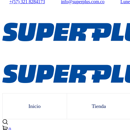
+(57) 321 8284173
info@superplus.com.co
Lunes
Inicio
Tienda
0