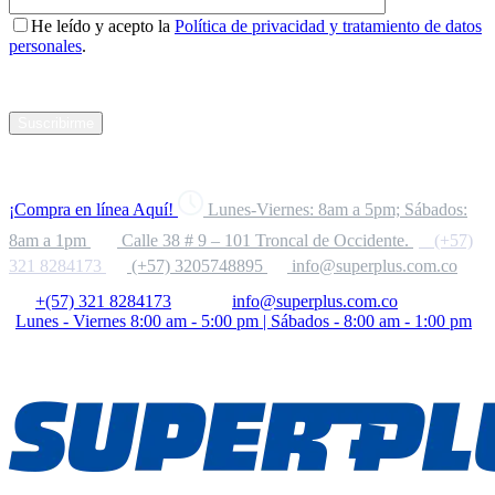
He leído y acepto la
Política de privacidad y tratamiento de datos
personales
.
Suscribirme
¡Compra en línea Aquí!
Lunes-Viernes: 8am a 5pm; Sábados:
8am a 1pm
Calle 38 # 9 – 101 Troncal de Occidente.
(+57)
321 8284173
(+57) 3205748895
info@superplus.com.co
+(57) 321 8284173
info@superplus.com.co
Lunes - Viernes 8:00 am - 5:00 pm | Sábados - 8:00 am - 1:00 pm