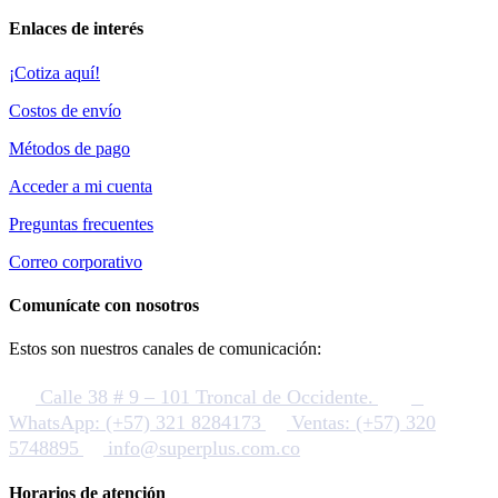
Enlaces de interés
¡Cotiza aquí!
Costos de envío
Métodos de pago
Acceder a mi cuenta
Preguntas frecuentes
Correo corporativo
Comunícate con nosotros
Estos son nuestros canales de comunicación:
Calle 38 # 9 – 101 Troncal de Occidente.
WhatsApp: (+57) 321 8284173
Ventas: (+57) 320
5748895
info@superplus.com.co
Horarios de atención