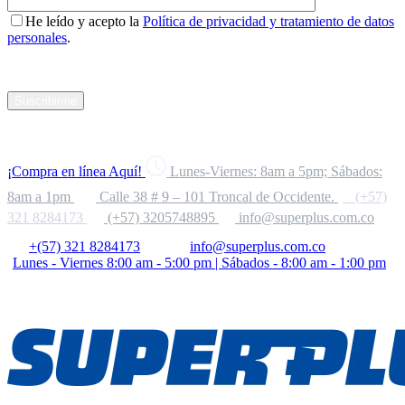
He leído y acepto la
Política de privacidad y tratamiento de datos
personales
.
Suscribirme
¡Compra en línea Aquí!
Lunes-Viernes: 8am a 5pm; Sábados:
8am a 1pm
Calle 38 # 9 – 101 Troncal de Occidente.
(+57)
321 8284173
(+57) 3205748895
info@superplus.com.co
+(57) 321 8284173
info@superplus.com.co
Lunes - Viernes 8:00 am - 5:00 pm | Sábados - 8:00 am - 1:00 pm