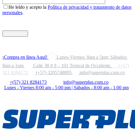
He leído y acepto la
Política de privacidad y tratamiento de datos
personales
.
Suscribirme
¡Compra en línea Aquí!
Lunes-Viernes: 8am a 5pm; Sábados:
8am a 1pm
Calle 38 # 9 – 101 Troncal de Occidente.
(+57)
321 8284173
(+57) 3205748895
info@superplus.com.co
+(57) 321 8284173
info@superplus.com.co
Lunes - Viernes 8:00 am - 5:00 pm | Sábados - 8:00 am - 1:00 pm