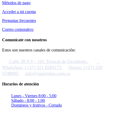
Métodos de pago
Acceder a mi cuenta
Preguntas frecuentes
Correo corporativo
Comunícate con nosotros
Estos son nuestros canales de comunicación:
Calle 38 # 9 – 101 Troncal de Occidente.
WhatsApp: (+57) 321 8284173
Ventas: (+57) 320
5748895
info@superplus.com.co
Horarios de atención
Lunes - Viernes 8:00 - 5:00
Sábado - 8:00 - 1:00
Domingos y festivos - Cerrado
Sitio seguro con criptografia (SSL)