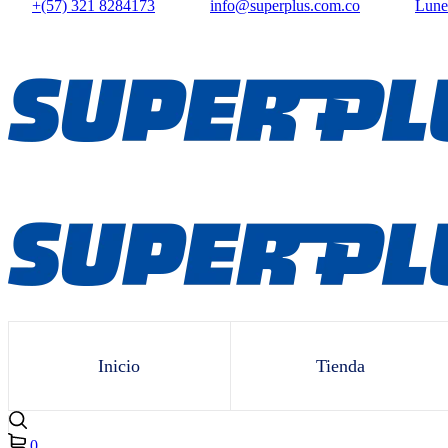
+(57) 321 8284173
info@superplus.com.co
Lunes
Inicio
Tienda
0