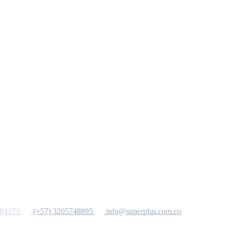
284173
(+57) 3205748895
info@superplus.com.co