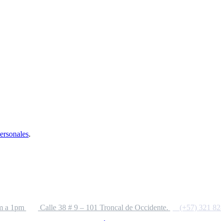
personales
.
m a 1pm
Calle 38 # 9 – 101 Troncal de Occidente.
(+57) 321 8