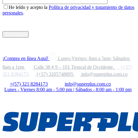
He leído y acepto la
Política de privacidad y tratamiento de datos
personales
.
Suscribirme
¡Compra en línea Aquí!
Lunes-Viernes: 8am a 5pm; Sábados:
8am a 1pm
Calle 38 # 9 – 101 Troncal de Occidente.
(+57)
321 8284173
(+57) 3205748895
info@superplus.com.co
+(57) 321 8284173
info@superplus.com.co
Lunes - Viernes 8:00 am - 5:00 pm | Sábados - 8:00 am - 1:00 pm