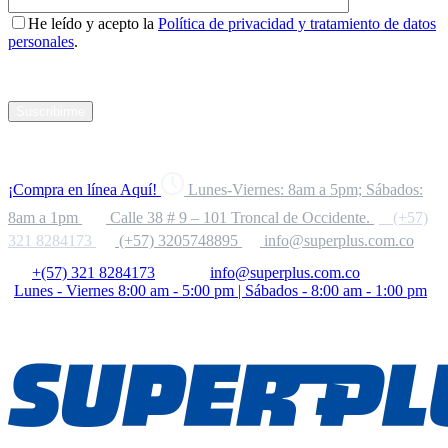
He leído y acepto la
Política de privacidad y tratamiento de datos
personales
.
Suscribirme
¡Compra en línea Aquí!
Lunes-Viernes: 8am a 5pm; Sábados:
8am a 1pm
Calle 38 # 9 – 101 Troncal de Occidente.
(+57)
321 8284173
(+57) 3205748895
info@superplus.com.co
+(57) 321 8284173
info@superplus.com.co
Lunes - Viernes 8:00 am - 5:00 pm | Sábados - 8:00 am - 1:00 pm