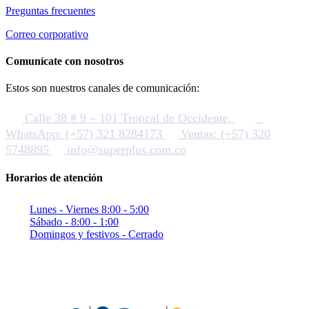
Preguntas frecuentes
Correo corporativo
Comunícate con nosotros
Estos son nuestros canales de comunicación:
Calle 38 # 9 – 101 Troncal de Occidente.
WhatsApp: (+57) 321 8284173
Ventas: (+57) 320
5748895
info@superplus.com.co
Horarios de atención
Lunes - Viernes 8:00 - 5:00
Sábado - 8:00 - 1:00
Domingos y festivos - Cerrado
Sitio seguro con criptografia (SSL)
Pagos confiables con PayU / Wompi