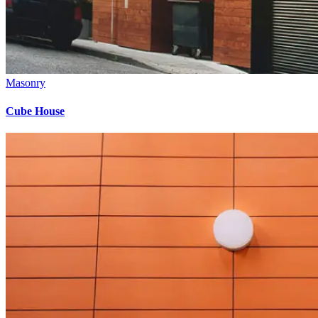
Masonry
Cube House