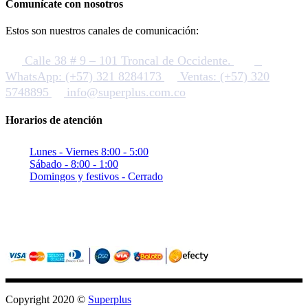
Comunícate con nosotros
Estos son nuestros canales de comunicación:
Calle 38 # 9 – 101 Troncal de Occidente.
WhatsApp: (+57) 321 8284173
Ventas: (+57) 320
5748895
info@superplus.com.co
Horarios de atención
Lunes - Viernes 8:00 - 5:00
Sábado - 8:00 - 1:00
Domingos y festivos - Cerrado
Sitio seguro con criptografia (SSL)
Pagos confiables con PayU / Wompi
Copyright 2020 ©
Superplus