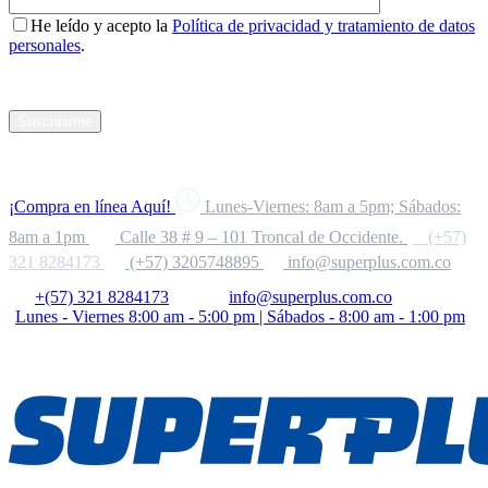
He leído y acepto la
Política de privacidad y tratamiento de datos
personales
.
Suscribirme
¡Compra en línea Aquí!
Lunes-Viernes: 8am a 5pm; Sábados:
8am a 1pm
Calle 38 # 9 – 101 Troncal de Occidente.
(+57)
321 8284173
(+57) 3205748895
info@superplus.com.co
+(57) 321 8284173
info@superplus.com.co
Lunes - Viernes 8:00 am - 5:00 pm | Sábados - 8:00 am - 1:00 pm