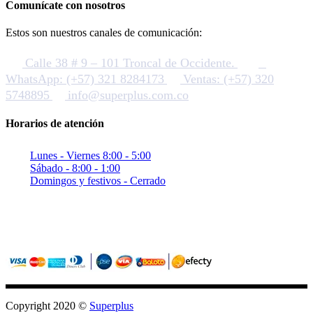
Comunícate con nosotros
Estos son nuestros canales de comunicación:
Calle 38 # 9 – 101 Troncal de Occidente.
WhatsApp: (+57) 321 8284173
Ventas: (+57) 320
5748895
info@superplus.com.co
Horarios de atención
Lunes - Viernes 8:00 - 5:00
Sábado - 8:00 - 1:00
Domingos y festivos - Cerrado
Sitio seguro con criptografia (SSL)
Pagos confiables con PayU / Wompi
Copyright 2020 ©
Superplus