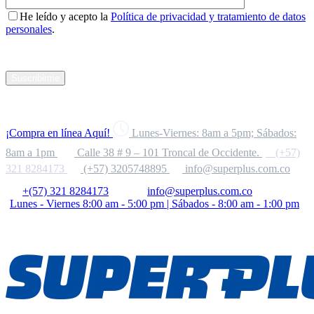
He leído y acepto la
Política de privacidad y tratamiento de datos
personales
.
Suscribirme
¡Compra en línea Aquí!
Lunes-Viernes: 8am a 5pm; Sábados:
8am a 1pm
Calle 38 # 9 – 101 Troncal de Occidente.
(+57)
321 8284173
(+57) 3205748895
info@superplus.com.co
+(57) 321 8284173
info@superplus.com.co
Lunes - Viernes 8:00 am - 5:00 pm | Sábados - 8:00 am - 1:00 pm