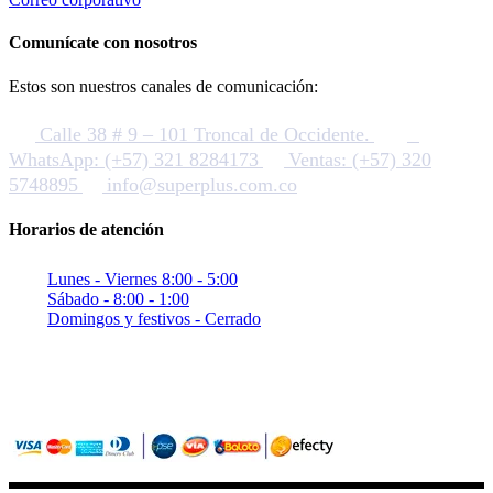
Comunícate con nosotros
Estos son nuestros canales de comunicación:
Calle 38 # 9 – 101 Troncal de Occidente.
WhatsApp: (+57) 321 8284173
Ventas: (+57) 320
5748895
info@superplus.com.co
Horarios de atención
Lunes - Viernes 8:00 - 5:00
Sábado - 8:00 - 1:00
Domingos y festivos - Cerrado
Sitio seguro con criptografia (SSL)
Pagos confiables con PayU / Wompi